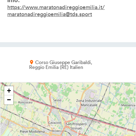
Info:
https://www.maratonadireggioemilia.it/
maratonadireggioemilia@tds.sport
Corso Giuseppe Garibaldi
Reggio Emilia
RE
Italien
+
−