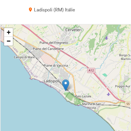
Ladispoli
RM
Itálie
+
−