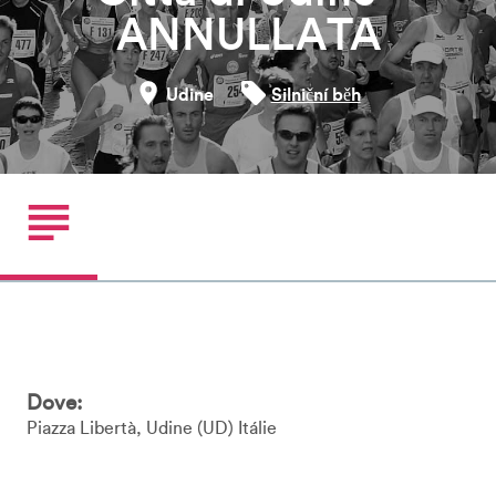
ANNULLATA
Udine
Silniční běh
Dove:
Piazza Libertà
Udine
UD
Itálie