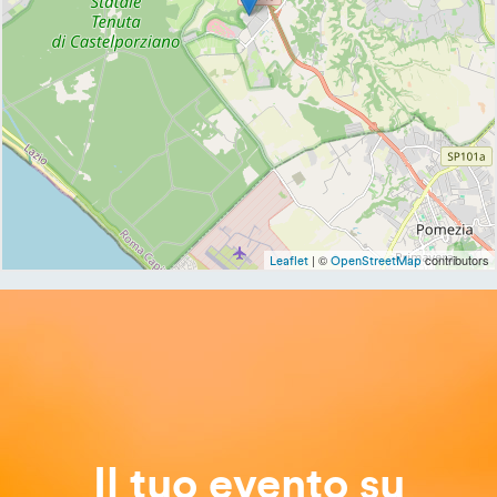
| ©
contributors
Leaflet
OpenStreetMap
Il tuo evento su