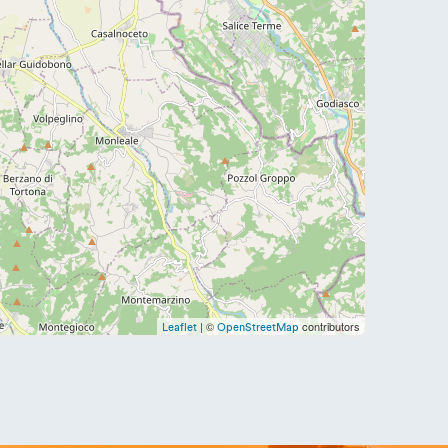
| ©
contributors
Leaflet
OpenStreetMap