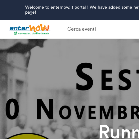
Welcome to enternow.it portal ! We have added some new 
page!
Cerca eventi
Runn