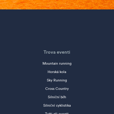
Trova eventi
Mountain running
Horská kola
Sky Running
Cross Country
Silniční běh
Silniční cyklistika
Tutti gli eventi