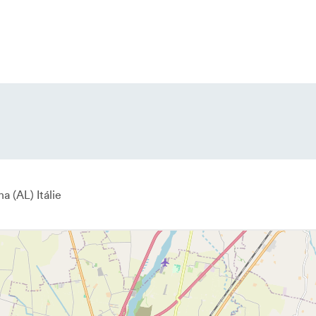
na
AL
Itálie