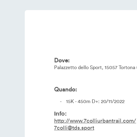
Dove:
Palazzetto dello Sport
15057
Tortona
Quando:
15K - 450m D+: 20/11/2022
Info:
http://www.7colliurbantrail.com/
7colli@tds.sport