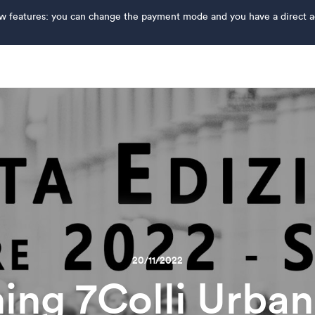
features: you can change the payment mode and you have a direct acce
20/11/2022
ing 7Colli Urban 