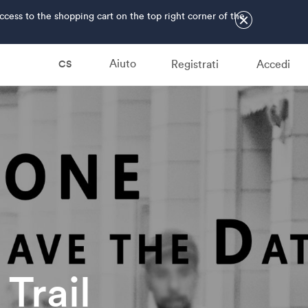
ss to the shopping cart on the top right corner of the
×
Aiuto
Registrati
Accedi
CS
Trail