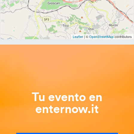
| ©
contributors
Leaflet
OpenStreetMap
Tu evento en
enternow.it