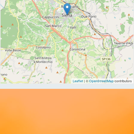
| ©
contributors
Leaflet
OpenStreetMap