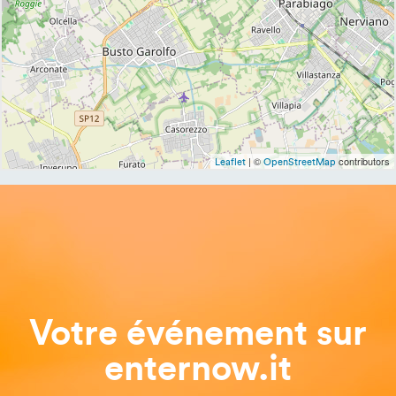
| ©
contributors
Leaflet
OpenStreetMap
Votre événement sur
enternow.it