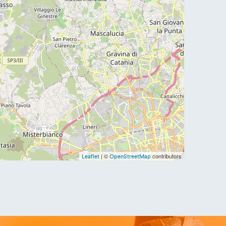
| ©
contributors
Leaflet
OpenStreetMap