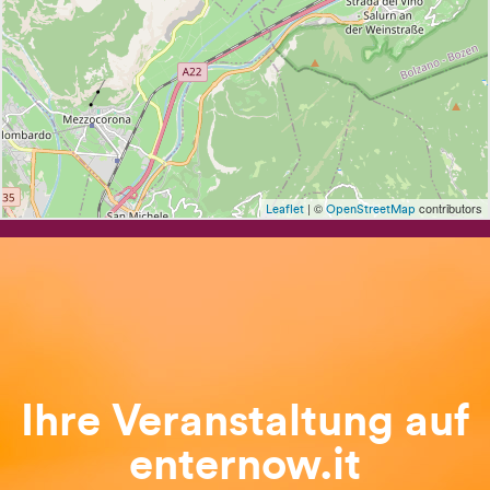
| ©
contributors
Leaflet
OpenStreetMap
Ihre Veranstaltung auf
enternow.it