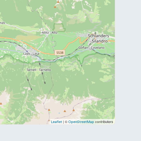
| ©
contributors
Leaflet
OpenStreetMap