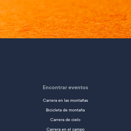
Encontrar eventos
Carrera en las montañas
Bicicleta de montaña
Carrera de cielo
Carrera en el campo