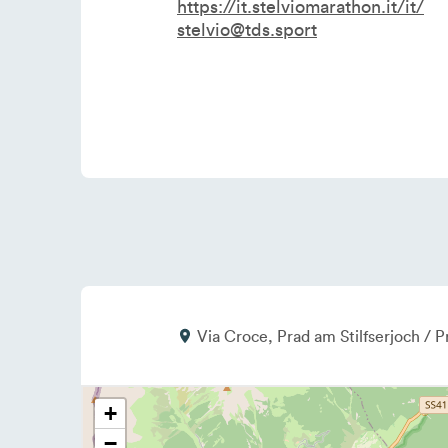
https://it.stelviomarathon.it/it/
stelvio@tds.sport
Via Croce
Prad am Stilfserjoch / Pr
+
−