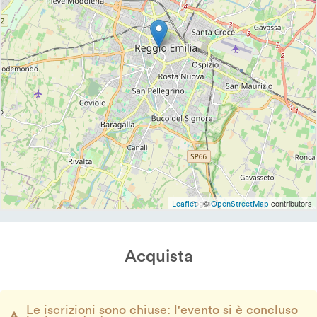
| ©
contributors
Leaflet
OpenStreetMap
Acquista
Le iscrizioni sono chiuse: l'evento si è concluso