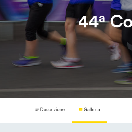
44ª Co
Descrizione
Galleria