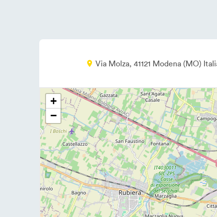
Via Molza
41121
Modena
MO
Ital
+
−