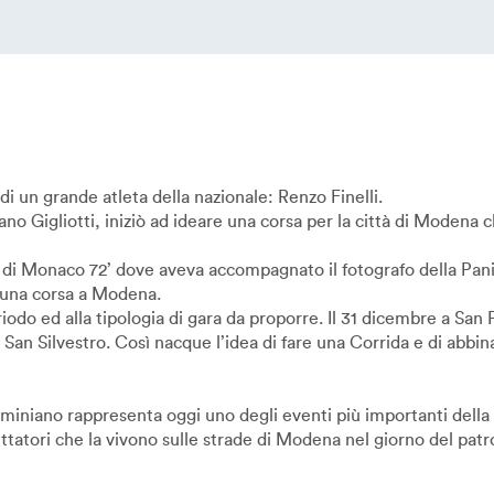
 di un grande atleta della nazionale: Renzo Finelli.
iano Gigliotti, iniziò ad ideare una corsa per la città di Moden
di Monaco 72’ dove aveva accompagnato il fotografo della Panini
e una corsa a Modena.
odo ed alla tipologia di gara da proporre. Il 31 dicembre a San P
 San Silvestro. Così nacque l’idea di fare una Corrida e di abbina
miniano rappresenta oggi uno degli eventi più importanti della 
ettatori che la vivono sulle strade di Modena nel giorno del patr