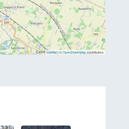
| ©
contributors
Leaflet
OpenStreetMap