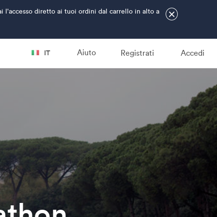
accesso diretto ai tuoi ordini dal carrello in alto a
×
Aiuto
Registrati
Accedi
IT
athon