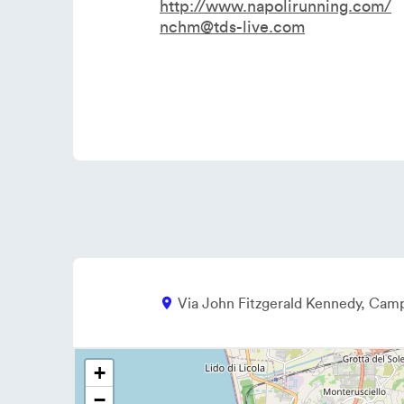
http://www.napolirunning.com/
nchm@tds-live.com
Via John Fitzgerald Kennedy
Camp
+
−