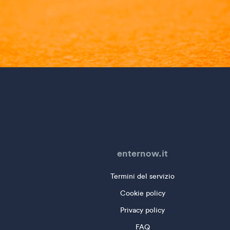
enternow.it
Termini del servizio
Cookie policy
Privacy policy
FAQ