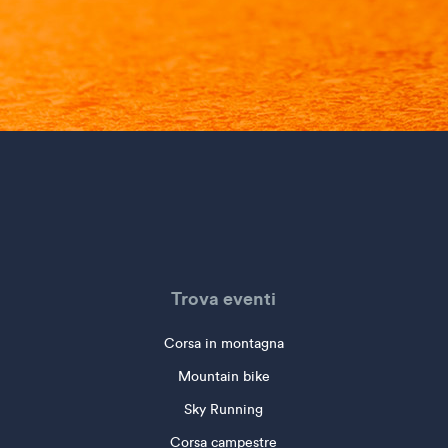
Trova eventi
Corsa in montagna
Mountain bike
Sky Running
Corsa campestre