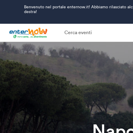
Benvenuto nel portale enternow.it! Abbiamo rilasciato alcu
destra!
Cerca eventi
Napo