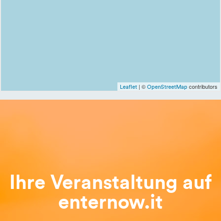
| ©
contributors
Leaflet
OpenStreetMap
Ihre Veranstaltung auf
enternow.it